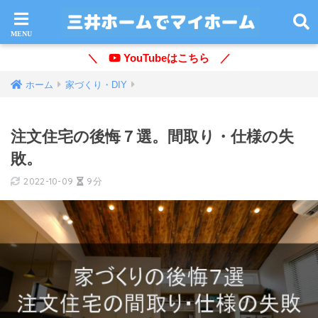
＼
YouTubeはこちら ／
ホーム
家づくり・DIY
注文住宅の後悔７選。間取り・仕様の失
敗。
2022-10-09
9分